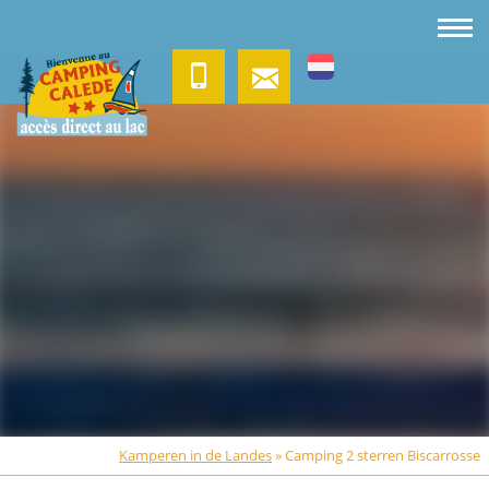
Kamperen in de Landes
»
Camping 2 sterren Biscarrosse