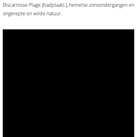
Biscarrosse-Plage (badplaats ), hemelse zonsondergangen en
ongerepte en wilde natuur.