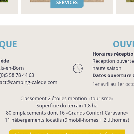
SERVICES
IQUE
OUV
Horaires réceptio
lède
Réception ouverte 
is-en-Born
haute saison
(0)5 58 78 44 63
Dates ouverture 
act@camping-calede.com
1er avril au 1er oc
Classement 2 étoiles mention «tourisme»
Superficie du terrain 1,8 ha
80 emplacements dont 16 «Grands Confort Caravane»
11 hébergements locatifs (9 mobil-homes + 2 tithomes)