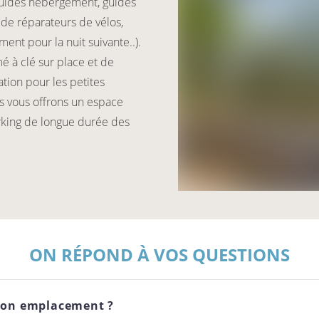
, guides hébergement, guides
 de réparateurs de vélos,
ent pour la nuit suivante..).
mé à clé sur place et de
ation pour les petites
 vous offrons un espace
arking de longue durée des
ON RÉPOND À VOS QUESTIONS
r son emplacement ?