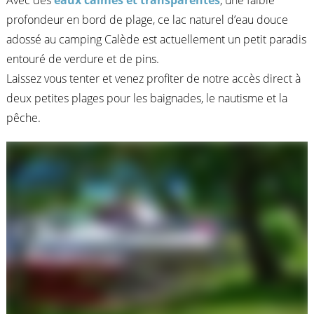
Avec des
eaux calmes et transparentes
, une faible
profondeur en bord de plage, ce lac naturel d’eau douce
adossé au camping Calède est actuellement un petit paradis
entouré de verdure et de pins.
Laissez vous tenter et venez profiter de notre accès direct à
deux petites plages pour les baignades, le nautisme et la
pêche.