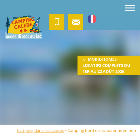
MOBIL-HOMES
LOCATIFS COMPLETS DU
1ER AU 22 AOÛT 2026
Camping dans les Landes
»
Camping bord de lac parentis en born