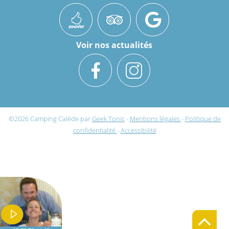
Voir nos actualités
©2026
Camping Calède
par
Geek Tonic
-
Mentions légales
-
Politique de
confidentialité
-
Accessibilité