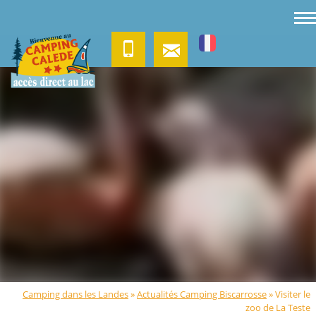
Camping dans les Landes
»
Actualités Camping Biscarrosse
»
Visiter le
zoo de La Teste