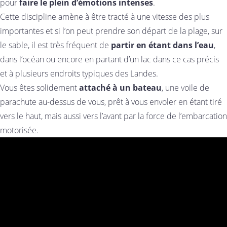
pour
faire le plein d’émotions intenses
.
Cette discipline amène à être tracté à une vitesse des plus
importantes et si l’on peut prendre son départ de la plage, sur
le sable, il est très fréquent de
partir en étant dans l’eau
,
dans l’océan ou encore en partant d’un lac dans ce cas précis
et à plusieurs endroits typiques des Landes.
Vous êtes solidement
attaché à un bateau
, une voile de
parachute au-dessus de vous, prêt à vous envoler en étant tiré
vers le haut, mais aussi vers l’avant par la force de l’embarcation
motorisée.