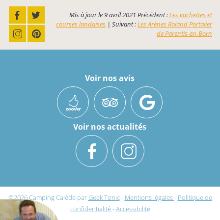
Mis à jour le
9 avril 2021
Précédent :
Les vachettes et
courses landaises
| Suivant :
Les Arènes Roland Portalier
de Parentis-en-Born
Voir nos avis
Voir nos actualités
©2026
Camping Calède
par
Geek Tonic
-
Mentions légales
-
Politique de
confidentialité
-
Accessibilité