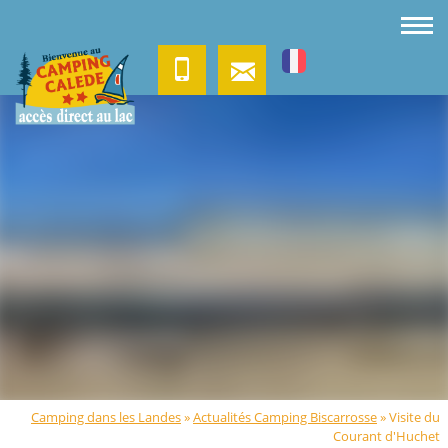
Camping dans les Landes
»
Actualités Camping Biscarrosse
»
Visite du
Courant d'Huchet