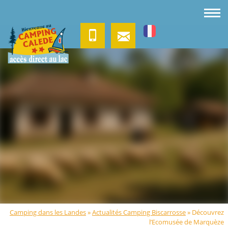
Camping dans les Landes
»
Actualités Camping Biscarrosse
»
Découvrez
l’Ecomusée de Marquèze