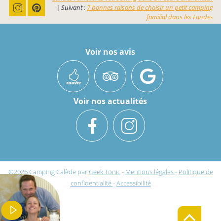
| Suivant :
7 bonnes raisons de choisir un petit camping
familial dans les Landes
Voir nos avis
Voir nos actualités
©2026
Camping Calède
par
Geek Tonic
-
Mentions légales
-
Politique de
confidentialité
-
Accessibilité